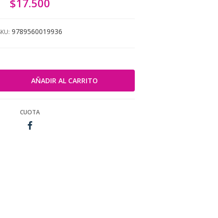
$17.500
9789560019936
SKU:
CUOTA