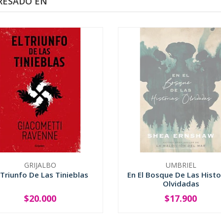
RESADO EN
GRIJALBO
UMBRIEL
 Triunfo De Las Tinieblas
En El Bosque De Las Histo
Olvidadas
$20.000
$17.900
+
SOLD OUT