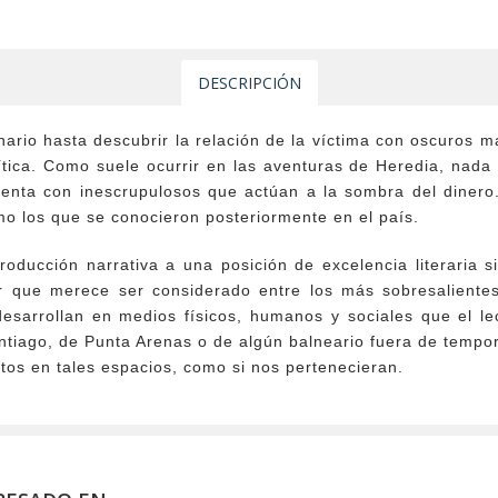
DESCRIPCIÓN
nario hasta descubrir la relación de la víctima con oscuros ma
tica. Como suele ocurrir en las aventuras de Heredia, nada 
renta con inescrupulosos que actúan a la sombra del dinero.
mo los que se conocieron posteriormente en el país.
ducción narrativa a una posición de excelencia literaria s
or que merece ser considerado entre los más sobresaliente
 desarrollan en medios físicos, humanos y sociales que el l
ntiago, de Punta Arenas o de algún balneario fuera de tempo
os en tales espacios, como si nos pertenecieran.