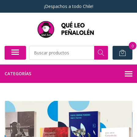
¡Despachos a todo Chile!
0
CATEGORÍAS