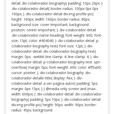
detail .div-colaborador-biography{ padding: 10px 20px; }
.div-colaborador-detail{ border-radius: 100px 0px 0px
100px; } .div-colaborador-detail div.img-profile-pic{
height: 160px; width: 160px; border-radius: 80px;
background-size: cover !important; background-
position: center !important; } .div-colaborador-detail
.div-colaborador-name-heading{ font-weight: 600; font-
size: 15pt; color: #404040; } .div-colaborador-detail .p-
colaborador-biography-text{ font-size: 12pt; } .div-
colaborador-detail .div-colaborador-biography-text{
margin: 0px; -webkit-line-clamp: 4; line-clamp: 4; } .div-
colaborador-detail .p-colaborador-biography-text .spn-
overflow{ margin: 0px; font-weight: 600; color: #ff5a00;
cursor: pointer; } .div-colaborador-biography .div-
colaborador-detalle-title{ display: flex; } .div-
colaborador-detail .a-ver-pagina-autor{ padding: 5px;
margin: 0px 15px; } } @media only screen and (max-
width: 600px) { .div-colaborador-detail .div-colaborador-
biography{ padding: 5px 10px; } .div-colaborador-detail
div.img-profile-pic{ height: 90px; width: 90px; border-
radius: 45px; background: