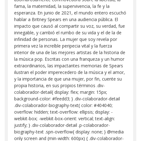
fama, la maternidad, la supervivencia, la fe y la
esperanza. En junio de 2021, el mundo entero escuchó
hablar a Britney Spears en una audiencia pública. El
impacto que causó al compartir su voz, su verdad, fue
innegable, y cambió el rumbo de su vida y el de la de
infinidad de personas. La mujer que soy revela por
primera vez la increíble peripecia vital y la fuerza
interior de una de las mejores artistas de la historia de
la música pop. Escritas con una franqueza y un humor
extraordinarios, las impactantes memorias de Spears
ilustran el poder imperecedero de la música y el amor,
y la importancia de que una mujer, por fin, cuente su
propia historia, en sus propios términos .div-
colaborador-detail{ display: flex; margin: 15px;
background-color: #feedd3; } .div-colaborador-detail
.div-colaborador-biography-text{ color: #404040;
overflow: hidden; text-overflow: ellipsis; display: -
webkit-box; -webkit-box-orient: vertical; text-align:
justify; } .div-colaborador-detail .p-colaborador-
biography-text .spn-overflow{ display: none; } @media
only screen and (min-width: 600px) { .div-colaborador-