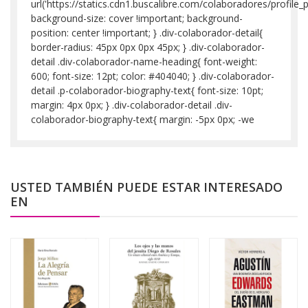
url('https://statics.cdn1.buscalibre.com/colaboradores/profi
background-size: cover !important; background-
position: center !important; } .div-colaborador-detail{
border-radius: 45px 0px 0px 45px; } .div-colaborador-
detail .div-colaborador-name-heading{ font-weight:
600; font-size: 12pt; color: #404040; } .div-colaborador-
detail .p-colaborador-biography-text{ font-size: 10pt;
margin: 4px 0px; } .div-colaborador-detail .div-
colaborador-biography-text{ margin: -5px 0px; -we
USTED TAMBIÉN PUEDE ESTAR INTERESADO
EN