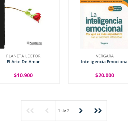
PLANETA LECTOR
VERGARA
El Arte De Amar
Inteligencia Emociona
$10.900
$20.000
+
-
+
1
de
2