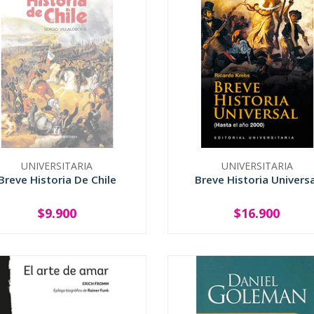
UNIVERSITARIA
UNIVERSITARIA
Breve Historia De Chile
Breve Historia Universa
$9.900
$16.900
SOLD OUT
-
+