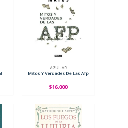
AGUILAR
l
Mitos Y Verdades De Las Afp
$16.000
-
+