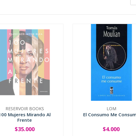
RESERVOIR BOOKS
LOM
100 Mujeres Mirando Al
El Consumo Me Consu
Frente
$35.000
$4.000
SOLD OUT
-
+