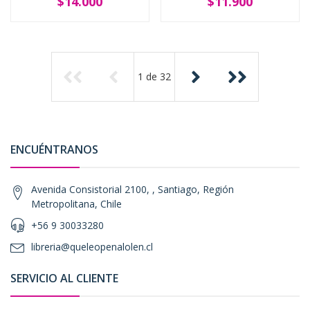
$14.000
$11.900
1
de
32
ENCUÉNTRANOS
Avenida Consistorial 2100, , Santiago, Región
Metropolitana, Chile
+56 9 30033280
libreria@queleopenalolen.cl
SERVICIO AL CLIENTE