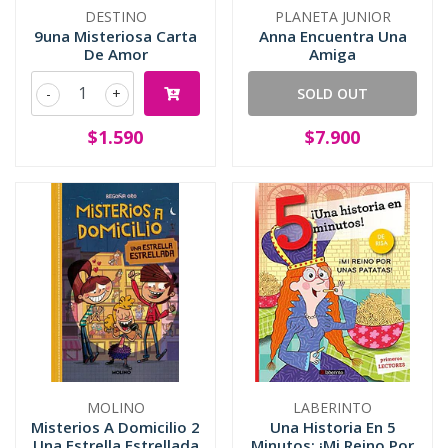
DESTINO
PLANETA JUNIOR
9una Misteriosa Carta
Anna Encuentra Una
De Amor
Amiga
-
+
SOLD OUT
$1.590
$7.900
MOLINO
LABERINTO
Misterios A Domicilio 2
Una Historia En 5
Una Estrella Estrellada
Minutos: ¡Mi Reino Por