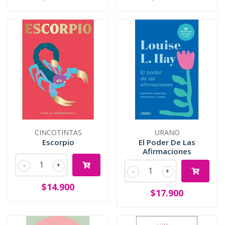
CINCOTINTAS
URANO
Escorpio
El Poder De Las
Afirmaciones
-
+
-
+
$14.900
$17.900