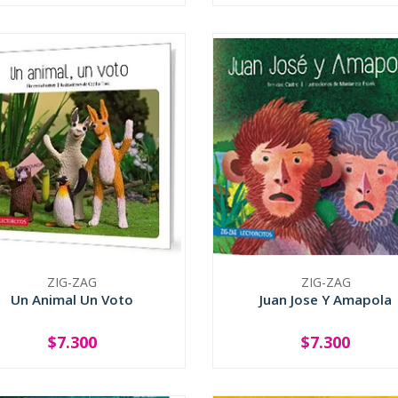
ZIG-ZAG
ZIG-ZAG
Un Animal Un Voto
Juan Jose Y Amapola
$7.300
$7.300
+
-
+