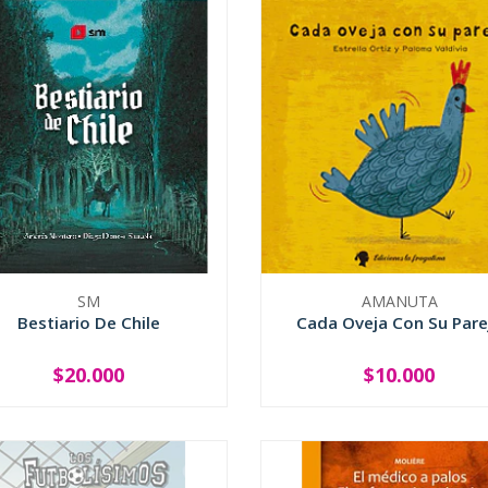
SM
AMANUTA
Bestiario De Chile
Cada Oveja Con Su Pare
$20.000
$10.000
+
-
+