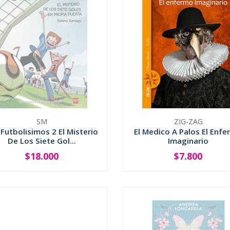
SM
ZIG-ZAG
 Futbolisimos 2 El Misterio
El Medico A Palos El Enf
De Los Siete Gol...
Imaginario
$18.000
$7.800
SOLD OUT
-
+