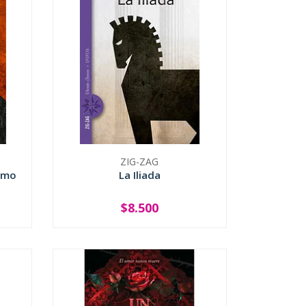
ZIG-ZAG
ermo
La Iliada
$8.500
-
+