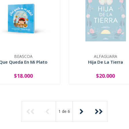
BEASCOA
ALFAGUARA
Que Queda En Mi Plato
Hija De La Tierra
$18.000
$20.000
+
SOLD OUT
1
de
6