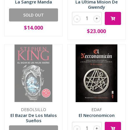
La Sangre Manda
La Ultima Mision De
Gwendy
SOLD OUT
-
+
$14.000
$23.000
DEBOLSILLO
EDAF
El Bazar De Los Malos
El Necronomicon
Sueños
-
+