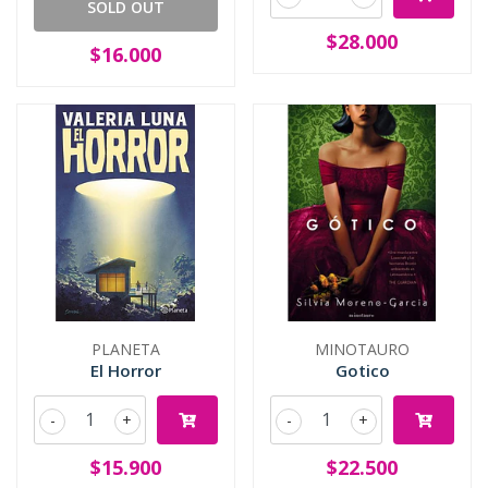
SOLD OUT
$28.000
$16.000
PLANETA
MINOTAURO
El Horror
Gotico
-
+
-
+
$15.900
$22.500