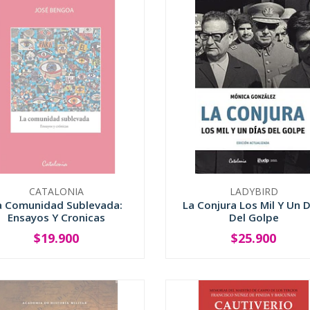
CATALONIA
LADYBIRD
a Comunidad Sublevada:
La Conjura Los Mil Y Un D
Ensayos Y Cronicas
Del Golpe
$19.900
$25.900
SOLD OUT
-
+