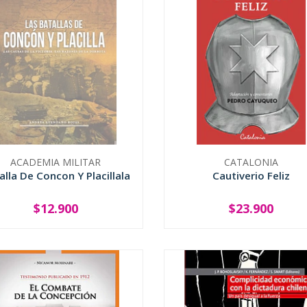
ACADEMIA MILITAR
CATALONIA
alla De Concon Y Placillala
Cautiverio Feliz
$12.900
$23.900
SOLD OUT
-
+