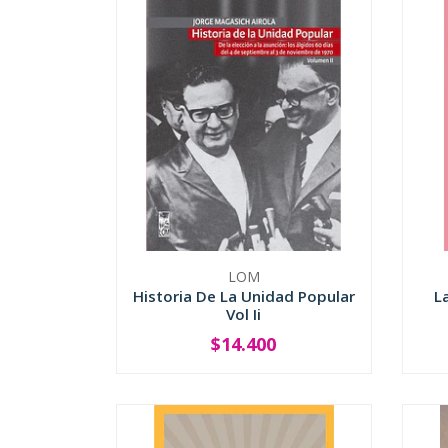
LOM
Historia De La Unidad Popular
L
Vol Ii
$14.400
-
+