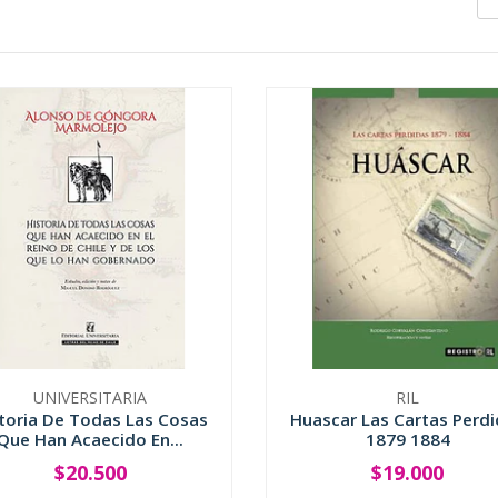
UNIVERSITARIA
RIL
toria De Todas Las Cosas
Huascar Las Cartas Perd
Que Han Acaecido En...
1879 1884
$20.500
$19.000
+
-
+