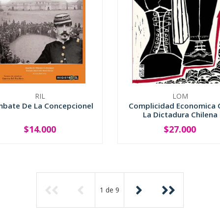
RIL
LOM
bate De La Concepcionel
Complicidad Economica 
La Dictadura Chilena
$14.000
$27.000
+
-
+
1
de
9