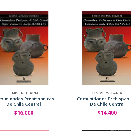
UNIVERSITARIA
UNIVERSITARIA
munidades Prehispanicas
Comunidades Prehispani
De Chile Central
De Chile Central
$16.000
$14.400
+
-
+