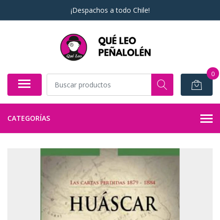
¡Despachos a todo Chile!
0
CATEGORÍAS