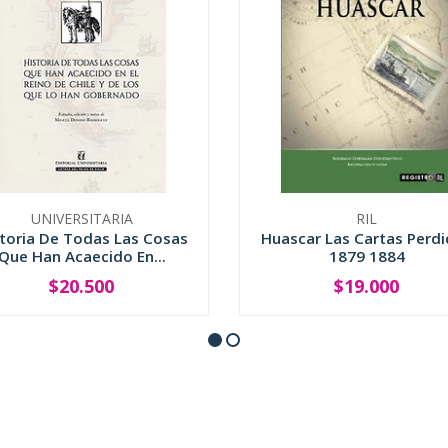
UNIVERSITARIA
RIL
toria De Todas Las Cosas
Huascar Las Cartas Perd
Que Han Acaecido En...
1879 1884
$20.500
$19.000
+
-
+