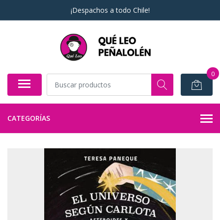
¡Despachos a todo Chile!
0
CATEGORÍAS