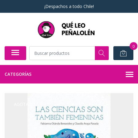
¡Despachos a todo Chile!
0
CATEGORÍAS
AGOTADO