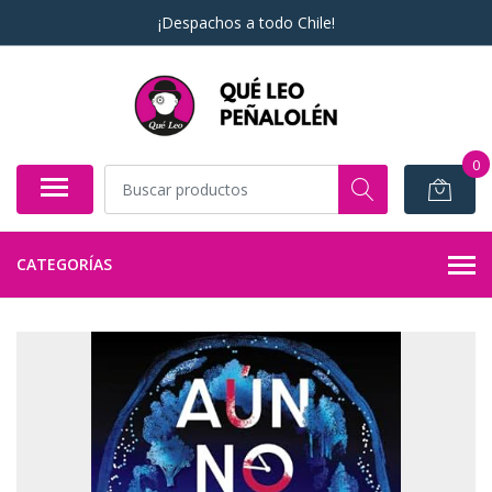
¡Despachos a todo Chile!
0
CATEGORÍAS