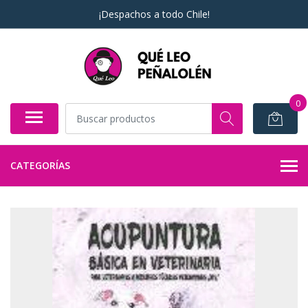
¡Despachos a todo Chile!
0
CATEGORÍAS