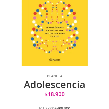
PLANETA
Adolescencia
$18.900
9789564087801
SKU: