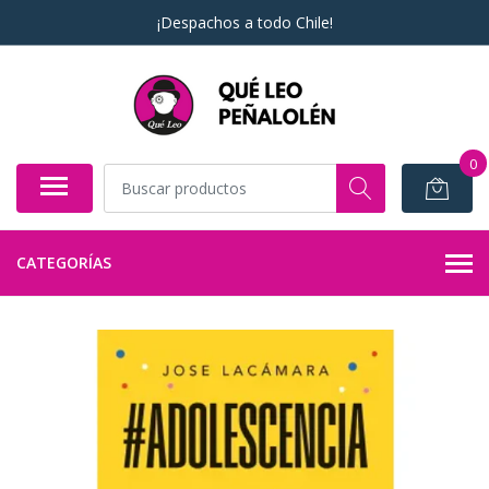
¡Despachos a todo Chile!
0
CATEGORÍAS