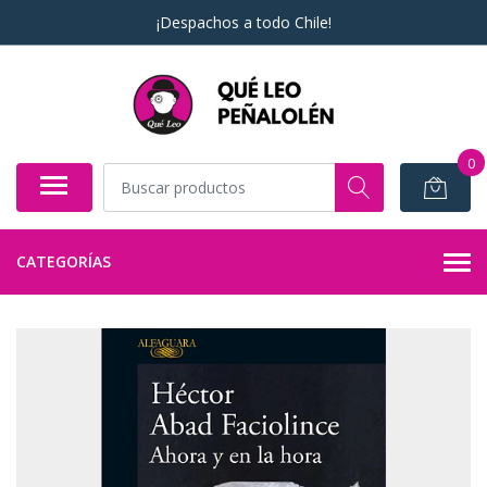
¡Despachos a todo Chile!
0
CATEGORÍAS