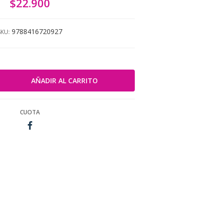
$22.900
9788416720927
SKU:
CUOTA