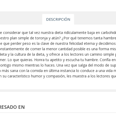
DESCRIPCIÓN
 de considerar que tal vez nuestra dieta ridículamente baja en carbo
estro plan simple de toronja y atún? ¿Por qué tenemos tanta hamb
 de que perder peso es la clave de nuestra felicidad eterna y decidi
nstantemente de comer la menor cantidad posible es una forma miserab
ta y la cultura de la dieta, y ofrece a los lectores un camino simple 
mer. Lo que quieras. Honra tu apetito y escucha tu hambre. Confía en
 contigo mismo mientras lo haces. Una vez que salga del modo de sup
n más sana con la comida en última instancia lo conduce a una vida 
on su característico humor y compasión, les muestra a los lectores que
RESADO EN