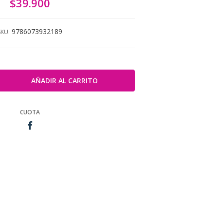
$39.900
9786073932189
SKU:
CUOTA