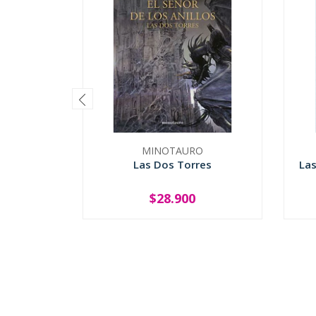
MINOTAURO
Las Dos Torres
La
$28.900
-
+
-