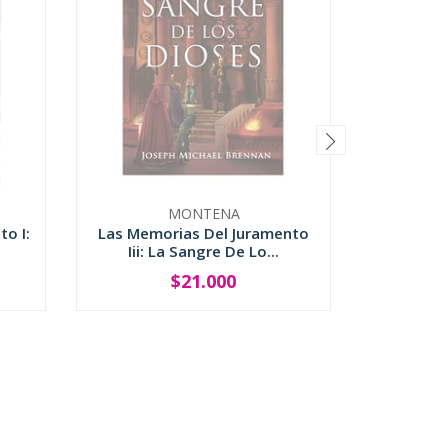
MONTENA
o I:
Las Memorias Del Juramento
El Temor
Iii: La Sangre De Lo...
$21.000
SOLD OUT