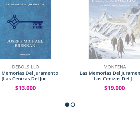
DEBOLSILLO
MONTENA
s Memorias Del Juramento
Las Memorias Del Jurament
(Las Cenizas Del Jur...
Las Cenizas Del J...
$13.000
$19.000
+
SOLD OUT