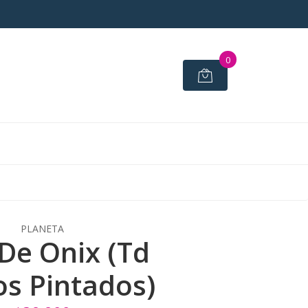
0
PLANETA
 De Onix (Td
s Pintados)