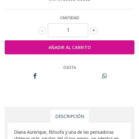
CANTIDAD
-
+
CUOTA
DESCRIPCIÓN
Diana Aurenque, filósofa y una de las pensadoras
chilenas más agudas del úl mo empo, se adentra en