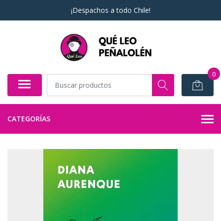
¡Despachos a todo Chile!
0
CATEGORÍAS