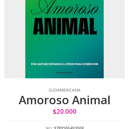
SUDAMERICANA
Amoroso Animal
$20.000
9789566493068
SKU: