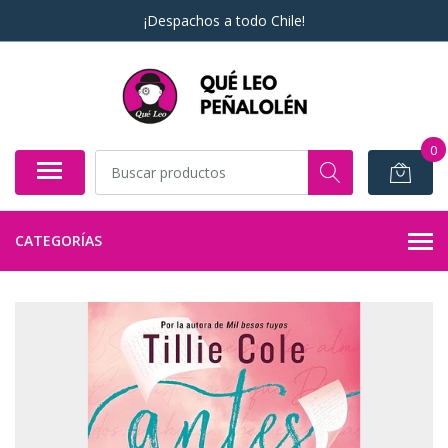
¡Despachos a todo Chile!
0
CATEGORÍAS