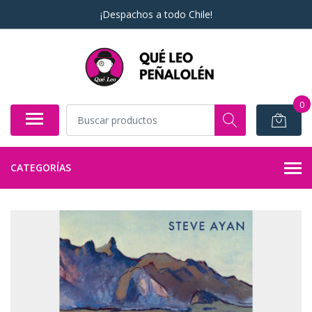
¡Despachos a todo Chile!
0
CATEGORÍAS