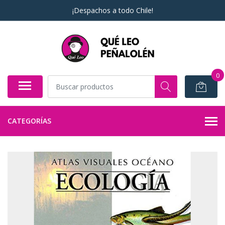
¡Despachos a todo Chile!
0
CATEGORÍAS