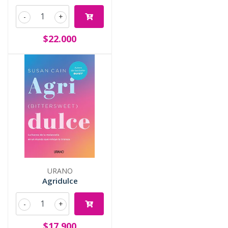
-
+
$22.000
URANO
Agridulce
-
+
$17.900