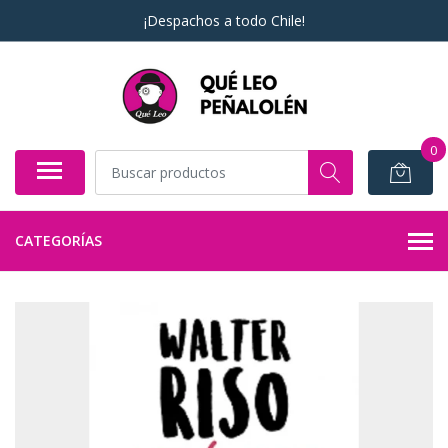
¡Despachos a todo Chile!
0
CATEGORÍAS