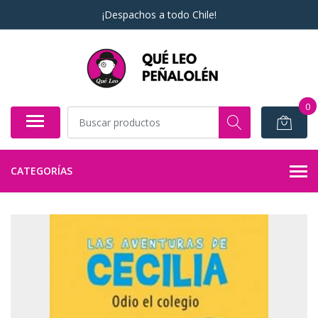
¡Despachos a todo Chile!
0
CATEGORÍAS