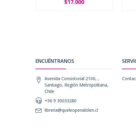
$17.000
-
+
-
ENCUÉNTRANOS
SERVI
Avenida Consistorial 2100, ,
Contac
Santiago, Región Metropolitana,
Chile
+56 9 30033280
libreria@queleopenalolen.cl