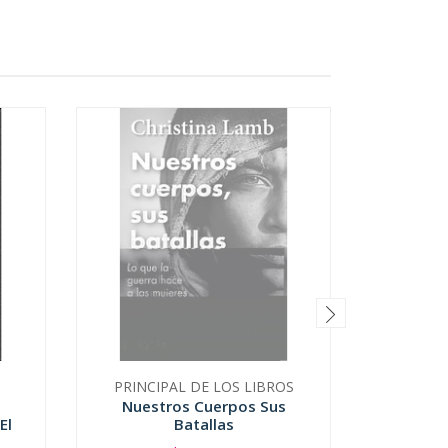
PRINCIPAL DE LOS LIBROS
LA P
Nuestros Cuerpos Sus
Nausea C
El
Batallas
D