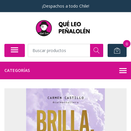
¡Despachos a todo Chile!
0
CATEGORÍAS