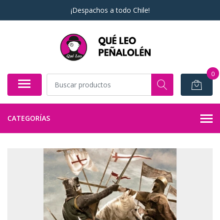
¡Despachos a todo Chile!
0
CATEGORÍAS