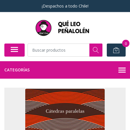
¡Despachos a todo Chile!
0
CATEGORÍAS