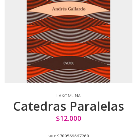
LAKOMUNA
Catedras Paralelas
$12.000
9789569667268
SKU: