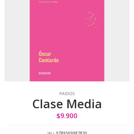
PAIDOS
Clase Media
$9.900
9789569987830
SKU: