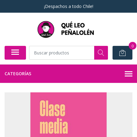
¡Despachos a todo Chile!
0
CATEGORÍAS