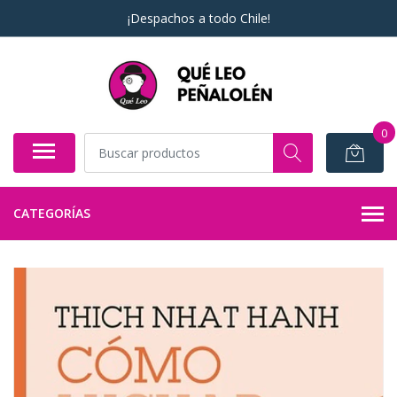
¡Despachos a todo Chile!
0
CATEGORÍAS