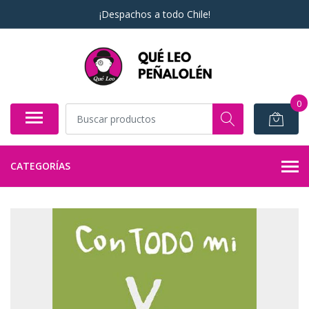
¡Despachos a todo Chile!
0
CATEGORÍAS