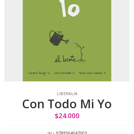
LIBERALIA
Con Todo Mi Yo
$24.000
9789564047003
SKU: