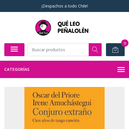
¡Despachos a todo Chile!
0
CATEGORÍAS