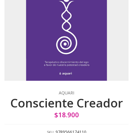
AQUARI
Consciente Creador
$18.900
9789566174110
SKU: