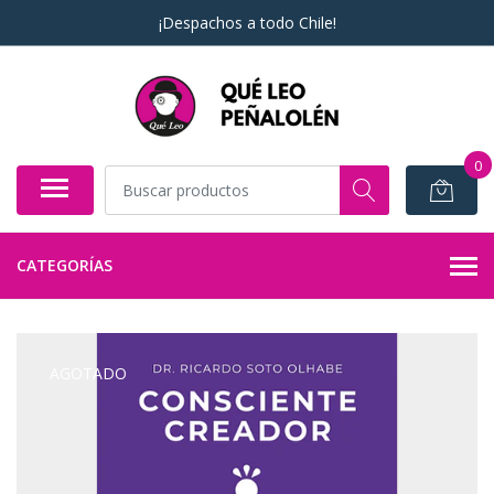
¡Despachos a todo Chile!
0
CATEGORÍAS
AGOTADO