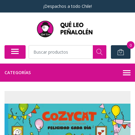
¡Despachos a todo Chile!
0
CATEGORÍAS