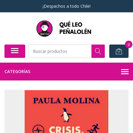
¡Despachos a todo Chile!
0
CATEGORÍAS