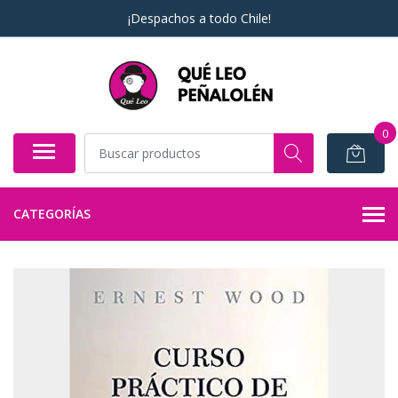
¡Despachos a todo Chile!
0
CATEGORÍAS