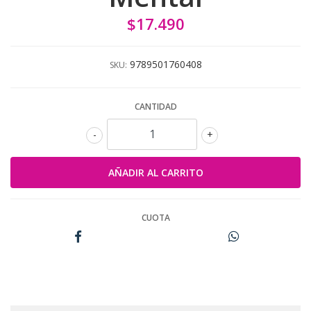
$17.490
9789501760408
SKU:
CANTIDAD
-
+
CUOTA