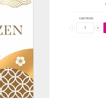
CANTIDAD
-
+