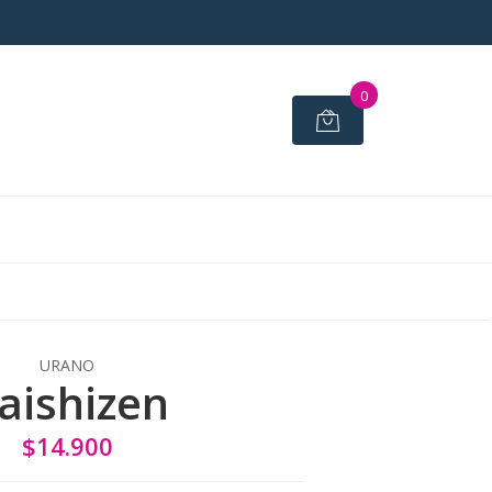
0
URANO
aishizen
$14.900