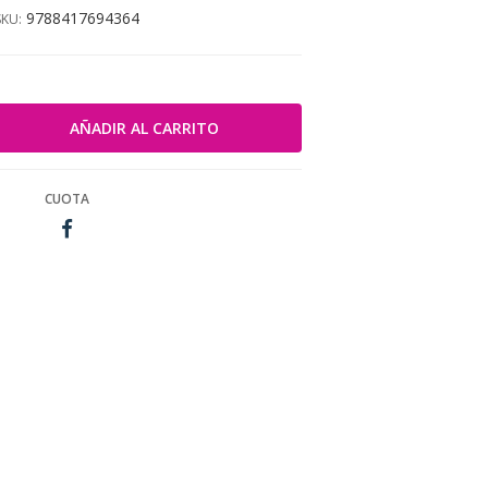
9788417694364
SKU:
CUOTA