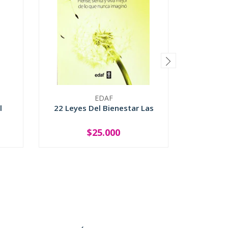
EDAF
l
22 Leyes Del Bienestar Las
Cuatro 
Del Ti
$25.000
-
+