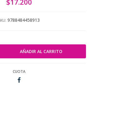
$17.200
9788484458913
SKU:
CUOTA