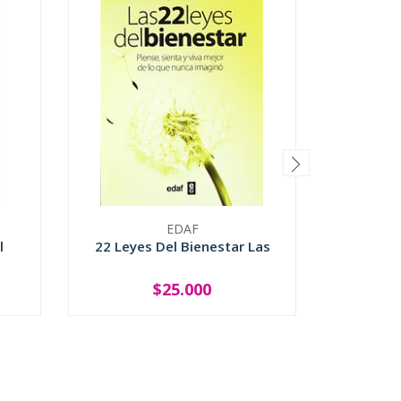
EDAF
l
22 Leyes Del Bienestar Las
Cuatro 
Del Ti
$25.000
-
+