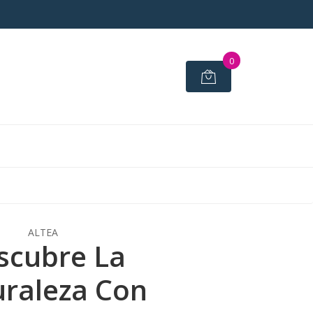
0
ALTEA
scubre La
raleza Con