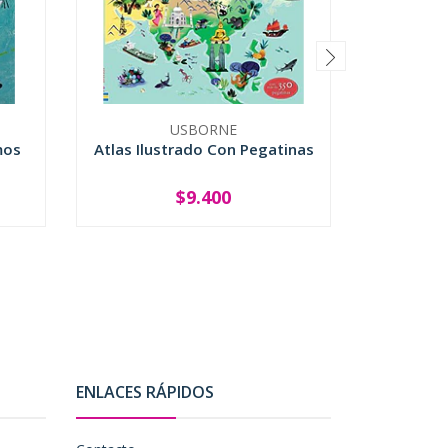
USBORNE
mos
Atlas Ilustrado Con Pegatinas
Caso
$9.400
-
+
ENLACES RÁPIDOS