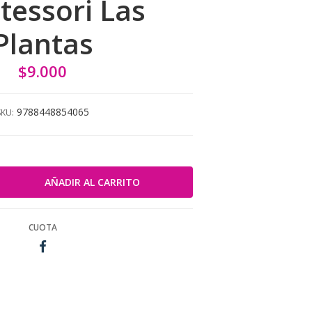
essori Las
Plantas
$9.000
9788448854065
SKU:
CUOTA