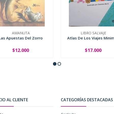
AMANUTA
LIBRO SALVAJE
Las Apuestas Del Zorro
Atlas De Los Viajes Mini
$12.000
$17.000
SOLD OUT
-
+
CIO AL CLIENTE
CATEGORÍAS DESTACADAS