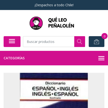
¡Despachos a todo Chile!
0
CATEGORÍAS