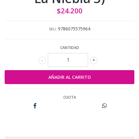
$24.200
9786075575964
SKU:
CANTIDAD
-
+
CUOTA