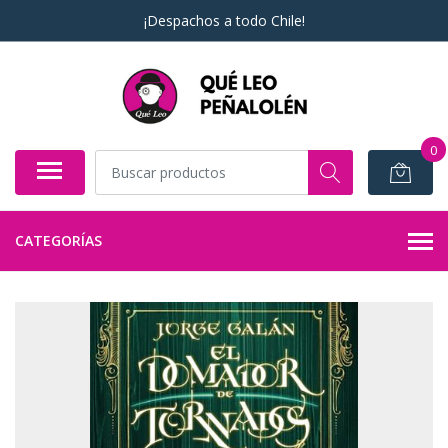
¡Despachos a todo Chile!
0
CATEGORÍAS