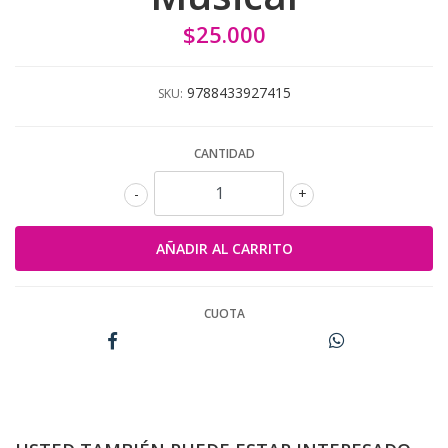
$25.000
9788433927415
SKU:
CANTIDAD
-
+
CUOTA