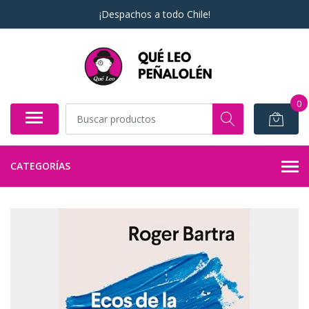
¡Despachos a todo Chile!
0
CATEGORÍAS