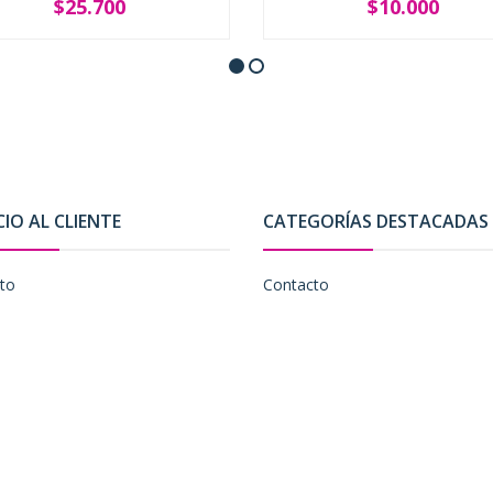
$25.700
$10.000
SOLD OUT
-
+
CIO AL CLIENTE
CATEGORÍAS DESTACADAS
to
Contacto