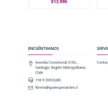
$13.990
-
+
ENCUÉNTRANOS
SERVI
Avenida Consistorial 2100, ,
Contac
Santiago, Región Metropolitana,
Chile
+56 9 30033280
libreria@queleopenalolen.cl