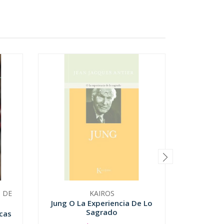
S DE
KAIROS
Jung O La Experiencia De Lo
Labe
Sagrado
Matrim
icas