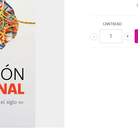
CANTIDAD
-
+