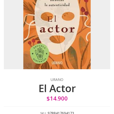
URANO
El Actor
$14.900
9788417694173
SKU: