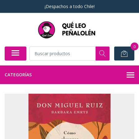
¡Despachos a todo Chile!
0
CATEGORÍAS