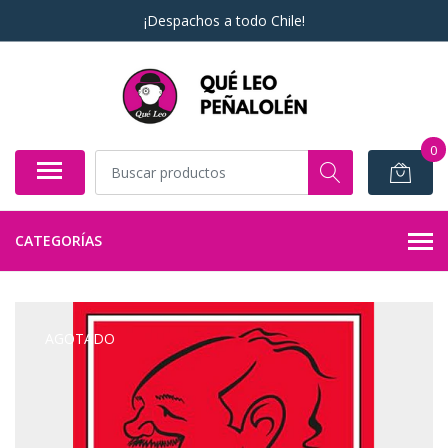
¡Despachos a todo Chile!
0
CATEGORÍAS
AGOTADO