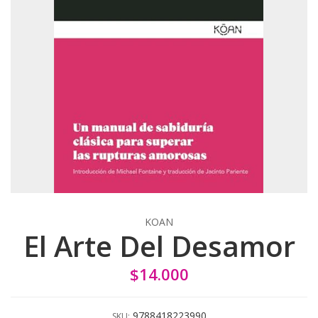
KOAN
El Arte Del Desamor
$14.000
9788418223990
SKU: