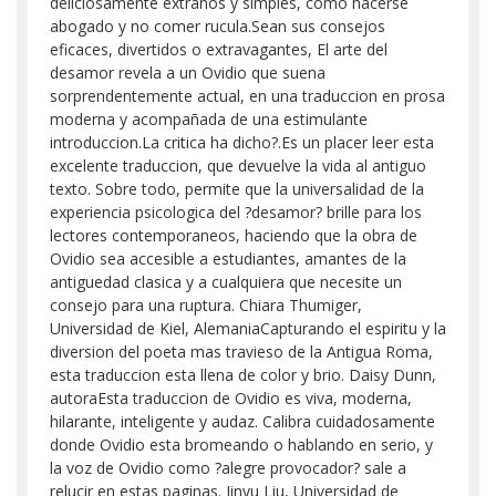
deliciosamente extraños y simples, como hacerse
abogado y no comer rucula.Sean sus consejos
eficaces, divertidos o extravagantes, El arte del
desamor revela a un Ovidio que suena
sorprendentemente actual, en una traduccion en prosa
moderna y acompañada de una estimulante
introduccion.La critica ha dicho?.Es un placer leer esta
excelente traduccion, que devuelve la vida al antiguo
texto. Sobre todo, permite que la universalidad de la
experiencia psicologica del ?desamor? brille para los
lectores contemporaneos, haciendo que la obra de
Ovidio sea accesible a estudiantes, amantes de la
antiguedad clasica y a cualquiera que necesite un
consejo para una ruptura. Chiara Thumiger,
Universidad de Kiel, AlemaniaCapturando el espiritu y la
diversion del poeta mas travieso de la Antigua Roma,
esta traduccion esta llena de color y brio. Daisy Dunn,
autoraEsta traduccion de Ovidio es viva, moderna,
hilarante, inteligente y audaz. Calibra cuidadosamente
donde Ovidio esta bromeando o hablando en serio, y
la voz de Ovidio como ?alegre provocador? sale a
relucir en estas paginas. Jinyu Liu, Universidad de