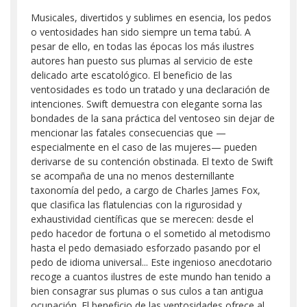
Musicales, divertidos y sublimes en esencia, los pedos
o ventosidades han sido siempre un tema tabú. A
pesar de ello, en todas las épocas los más ilustres
autores han puesto sus plumas al servicio de este
delicado arte escatológico. El beneficio de las
ventosidades es todo un tratado y una declaración de
intenciones. Swift demuestra con elegante sorna las
bondades de la sana práctica del ventoseo sin dejar de
mencionar las fatales consecuencias que —
especialmente en el caso de las mujeres— pueden
derivarse de su contención obstinada. El texto de Swift
se acompaña de una no menos desternillante
taxonomía del pedo, a cargo de Charles James Fox,
que clasifica las flatulencias con la rigurosidad y
exhaustividad científicas que se merecen: desde el
pedo hacedor de fortuna o el sometido al metodismo
hasta el pedo demasiado esforzado pasando por el
pedo de idioma universal... Este ingenioso anecdotario
recoge a cuantos ilustres de este mundo han tenido a
bien consagrar sus plumas o sus culos a tan antigua
ocupación. El beneficio de las ventosidades ofrece al