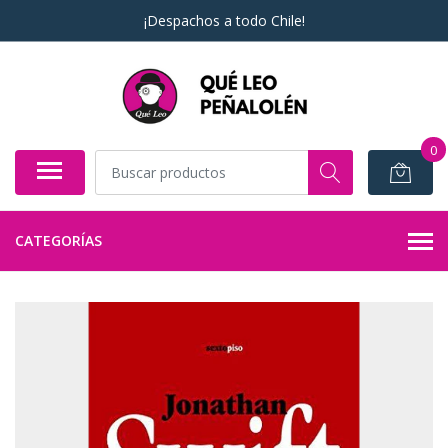
¡Despachos a todo Chile!
0
CATEGORÍAS