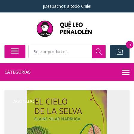
¡Despachos a todo Chile!
0
CATEGORÍAS
AGOTADO