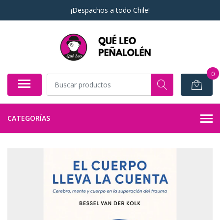
¡Despachos a todo Chile!
0
CATEGORÍAS